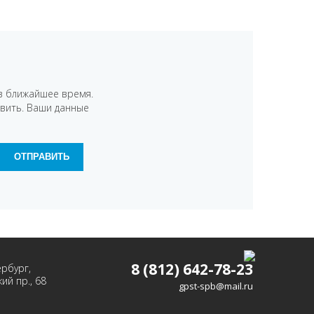
в ближайшее время.
авить. Ваши данные
8 (812) 642-78-23
ербург,
ий пр., 68
gpst-spb@mail.ru