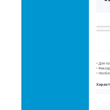
• Для п
• Фикси
• Необх
Характ